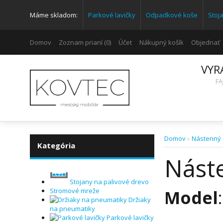
Máme skladom:
Parkové lavičky
Odpadkové koše
Stoj
Domov
Zoznam prianí (0)
Účet
Nákupný košík
Objednať
VYR
FA
Domov
»
Nástenný d
Kategória
Náste
Stojany na palivové drevo
Model
Stromové mreže
Držiaky
na pneumatiky
Parkové lavičky