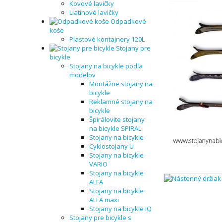
Kovové lavičky
Liatinové lavičky
Odpadkové
koše
Plastové kontajnery 120L
Stojany pre
bicykle
Stojany na bicykle podľa
modelov
Montážne stojany na
bicykle
Reklamné stojany na
bicykle
Špirálovite stojany
na bicykle SPIRAL
Stojany na bicykle
Cyklostojany U
Stojany na bicykle
VARIO
Stojany na bicykle
ALFA
Stojany na bicykle
ALFA maxi
Stojany na bicykle IQ
Stojany pre bicykle s