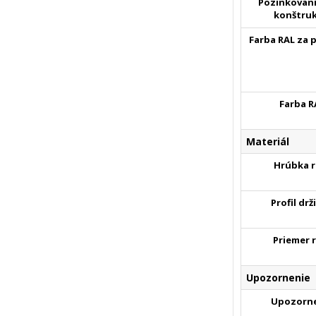
Pozinkovani
konštruk
Farba RAL za 
Farba R
Materiál
Hrúbka r
Profil drž
Priemer 
Upozornenie
Upozorn