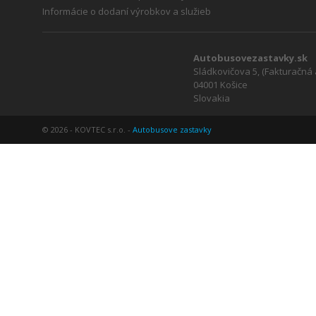
Informácie o dodaní výrobkov a služieb
Autobusovezastavky.sk
Sládkovičova 5, (Fakturačná
04001 Košice
Slovakia
© 2026 - KOVTEC s.r.o. -
Autobusove zastavky