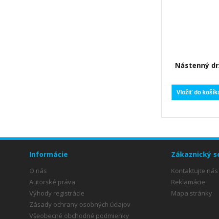
Nástenný drž
mie
Vložiť do košík
Informácie
Zákaznický s
O nás
Kontaktujte nás
Autorské práva
Reklamácie
Výhody registrácie
Mapa stránky
Zásady ochrany osobných údajov
Všeobecné obchodné podmienky