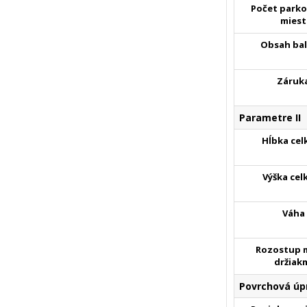
Počet parko
miest
Obsah bal
Záruk
Parametre II
Hĺbka cel
Výška cel
Váha
Rozostup 
držiak
Povrchová úp