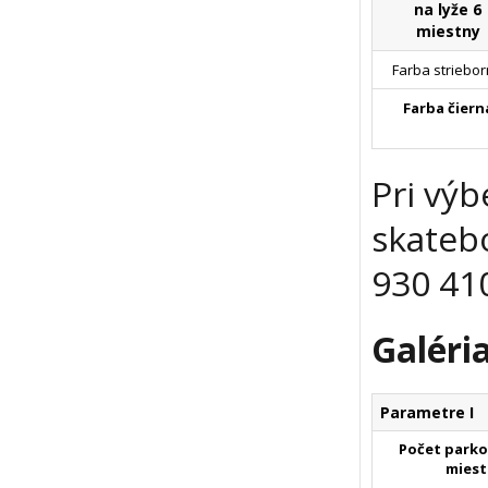
na lyže 6
miestny
Farba striebo
Farba čiern
Pri vý
skatebo
930 41
Galéria
Parametre I
Počet parko
miest