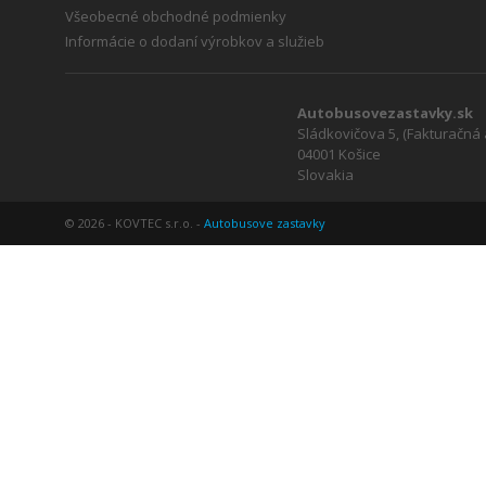
Všeobecné obchodné podmienky
Informácie o dodaní výrobkov a služieb
Autobusovezastavky.sk
Sládkovičova 5, (Fakturačná
04001 Košice
Slovakia
© 2026 - KOVTEC s.r.o. -
Autobusove zastavky