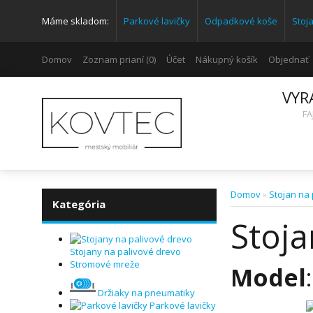
Máme skladom:
Parkové lavičky
Odpadkové koše
Stoj
Domov
Zoznam prianí (0)
Účet
Nákupný košík
Objednať
VYR
FA
Domov
»
Stojan na
Kategória
Stoja
Stojany na palivové drevo
Stromové mreže
Model
Držiaky na pneumatiky
Parkové lavičky