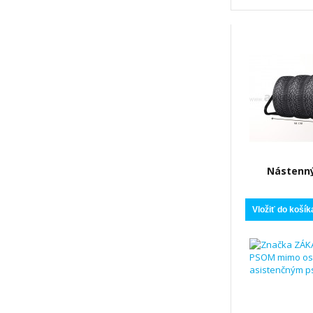
Nástenný
pneumatiky
Vložiť do košík