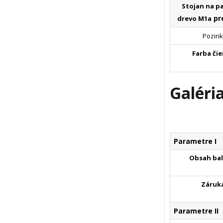
Stojan na pa
pr
drevo M1a
Pozink
Farba čie
Galéria
Parametre I
Obsah bal
Záruk
Parametre II