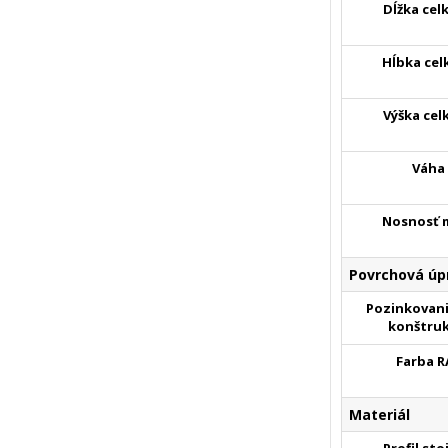
Dĺžka cel
Hĺbka cel
Výška cel
Váha
Nosnosť 
Povrchová úp
Pozinkovani
konštruk
Farba R
Materiál