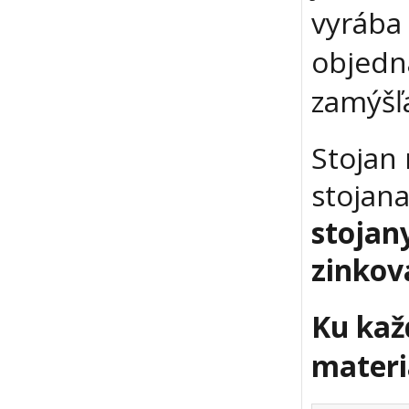
vyrába 
objedn
zamýšľ
Stojan
stojana
stojan
zinko
Ku kaž
mater