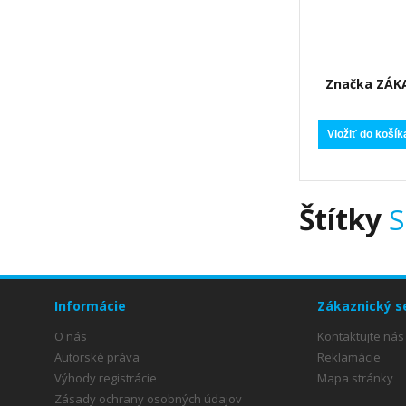
Značka ZÁK
PSOM mi
asisten
Vložiť do košík
Štítky
S
Informácie
Zákaznický s
O nás
Kontaktujte nás
Autorské práva
Reklamácie
Výhody registrácie
Mapa stránky
Zásady ochrany osobných údajov